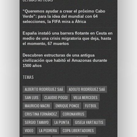
“Queremos ayudar a crear el próximo Cabo
Verde”: para la idea del mundial con 64
selecciones, la FIFA mira a África
España instaló una barrera flotante en Ceuta en
medio de una crisis migratoria que deja, hasta
el momento, 67 muertos
Descubren estructuras de una antigua
civilización que habitó el Amazonas durante
1500 años
TEMAS
ALBERTO RODRÍGUEZ SAÁ
ADOLFO RODRÍGUEZ SAÁ
SAN LUIS
CLAUDIO POGGI
VILLA MERCEDES
MAURICIO MACRI
ENRIQUE PONCE
FUTBOL
CRISTINA FERNÁNDEZ
CORONAVIRUS
SERGIO TAMAYO
LA PUNTA
GISELA VARTALITIS
VIDEO
LA PEDRERA
COPA LIBERTADORES