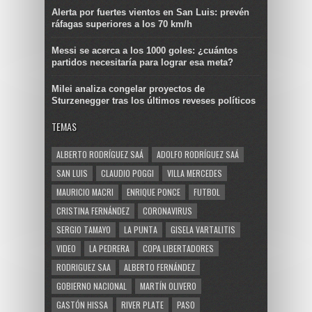
Alerta por fuertes vientos en San Luis: prevén
ráfagas superiores a los 70 km/h
Messi se acerca a los 1000 goles: ¿cuántos
partidos necesitaría para lograr esa meta?
Milei analiza congelar proyectos de
Sturzenegger tras los últimos reveses políticos
TEMAS
ALBERTO RODRÍGUEZ SAÁ
ADOLFO RODRÍGUEZ SAÁ
SAN LUIS
CLAUDIO POGGI
VILLA MERCEDES
MAURICIO MACRI
ENRIQUE PONCE
FUTBOL
CRISTINA FERNÁNDEZ
CORONAVIRUS
SERGIO TAMAYO
LA PUNTA
GISELA VARTALITIS
VIDEO
LA PEDRERA
COPA LIBERTADORES
RODRIGUEZ SAA
ALBERTO FERNÁNDEZ
GOBIERNO NACIONAL
MARTÍN OLIVERO
GASTÓN HISSA
RIVER PLATE
PASO