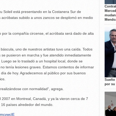
Contrat
Merced
u Soleil está presentando en la Costanera Sur de
mudanz
los acróbatas subido a unos zancos se desplomó en medio
Mendo
o por la compañía circense, el acróbata será dado de alta
a báscula, uno de nuestros artistas tuvo una caída. Todos
os se pusieron en marcha y fue atendido inmediatamente
Luego se lo trasladó a un hospital local, donde se
y no tenía lesiones graves. Estamos contentos de informar
l día de hoy. Agradecemos al público por sus buenos
ios.
Sueño 
por su 
 realizándose con normalidad“, agrega.
2007 en Montreal, Canadá, y ya la vieron cerca de 7
 16 países alrededor del mundo.
vmcywcIE