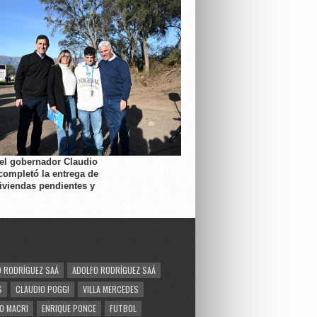
 el gobernador Claudio
completó la entrega de
viviendas pendientes y
 RODRÍGUEZ SAÁ
ADOLFO RODRÍGUEZ SAÁ
S
CLAUDIO POGGI
VILLA MERCEDES
O MACRI
ENRIQUE PONCE
FUTBOL