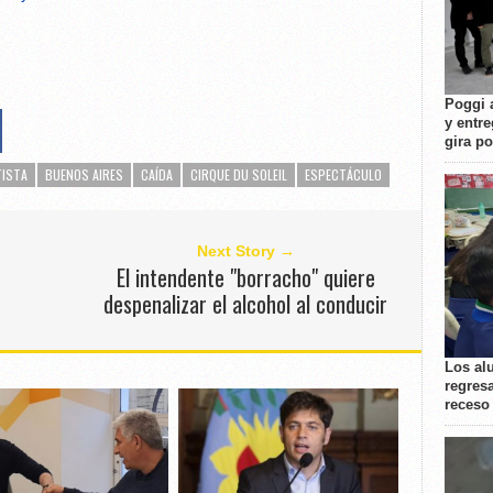
Poggi 
y entre
gira p
TISTA
BUENOS AIRES
CAÍDA
CIRQUE DU SOLEIL
ESPECTÁCULO
Next Story →
El intendente "borracho" quiere
s
despenalizar el alcohol al conducir
Los al
regresa
receso