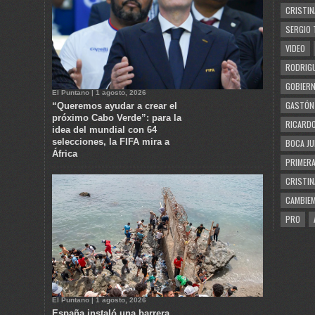
CRISTIN
SERGIO 
VIDEO
RODRIGU
GOBIERN
El Puntano | 1 agosto, 2026
GASTÓN
“Queremos ayudar a crear el
próximo Cabo Verde”: para la
RICARDO
idea del mundial con 64
selecciones, la FIFA mira a
BOCA JU
África
PRIMERA
CRISTIN
CAMBIE
PRO
El Puntano | 1 agosto, 2026
España instaló una barrera