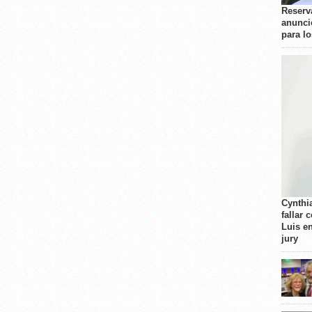
Reserva
anunci
para l
Cynthi
fallar 
Luis e
jury