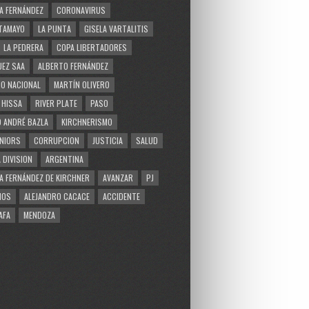
A FERNÁNDEZ
CORONAVIRUS
TAMAYO
LA PUNTA
GISELA VARTALITIS
LA PEDRERA
COPA LIBERTADORES
EZ SAA
ALBERTO FERNÁNDEZ
O NACIONAL
MARTÍN OLIVERO
 HISSA
RIVER PLATE
PASO
 ANDRÉ BAZLA
KIRCHNERISMO
NIORS
CORRUPCION
JUSTICIA
SALUD
 DIVISION
ARGENTINA
A FERNÁNDEZ DE KIRCHNER
AVANZAR
PJ
MOS
ALEJANDRO CACACE
ACCIDENTE
AFA
MENDOZA