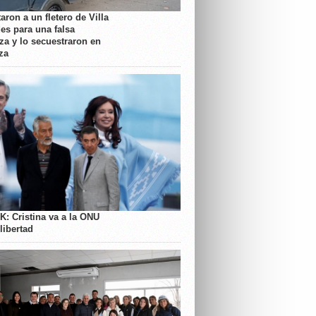
aron a un fletero de Villa
es para una falsa
a y lo secuestraron en
za
K: Cristina va a la ONU
libertad