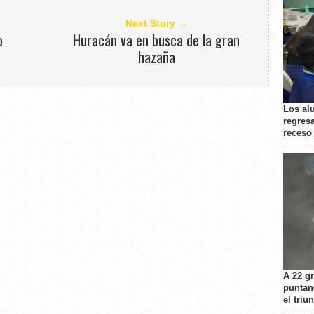
Next Story →
o
Huracán va en busca de la gran
hazaña
Los al
regresa
receso
A 22 g
puntan
el triu