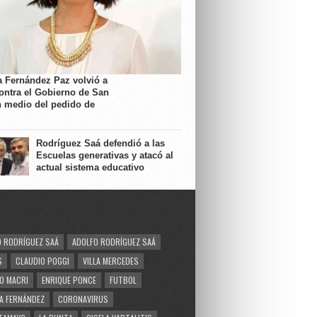
a Fernández Paz volvió a
contra el Gobierno de San
n medio del pedido de
Rodríguez Saá defendió a las
Escuelas generativas y atacó al
actual sistema educativo
 RODRÍGUEZ SAÁ
ADOLFO RODRÍGUEZ SAÁ
S
CLAUDIO POGGI
VILLA MERCEDES
O MACRI
ENRIQUE PONCE
FUTBOL
A FERNÁNDEZ
CORONAVIRUS