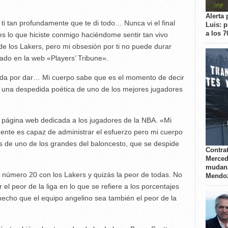
Alerta 
 tan profundamente que te di todo… Nunca vi el final
Luis: 
a los 
es lo que hiciste conmigo haciéndome sentir tan vivo
e los Lakers, pero mi obsesión por ti no puede durar
do en la web «Players’ Tribune».
da por dar… Mi cuerpo sabe que es el momento de decir
ade una despedida poética de uno de los mejores jugadores
a página web dedicada a los jugadores de la NBA. «Mi
mente es capaz de administrar el esfuerzo pero mi cuerpo
s de uno de los grandes del baloncesto, que se despide
Contrat
Merced
mudanz
número 20 con los Lakers y quizás la peor de todas. No
Mendo
el peor de la liga en lo que se refiere a los porcentajes
 hecho que el equipo angelino sea también el peor de la