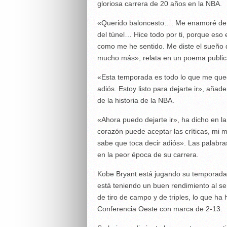
gloriosa carrera de 20 años en la NBA.
«Querido baloncesto…. Me enamoré de ti
del túnel… Hice todo por ti, porque eso 
como me he sentido. Me diste el sueño d
mucho más», relata en un poema publica
«Esta temporada es todo lo que me que
adiós. Estoy listo para dejarte ir», añ
de la historia de la NBA.
«Ahora puedo dejarte ir», ha dicho en l
corazón puede aceptar las críticas, mi 
sabe que toca decir adiós». Las palabra
en la peor época de su carrera.
Kobe Bryant está jugando su temporada 
está teniendo un buen rendimiento al ser 
de tiro de campo y de triples, lo que ha
Conferencia Oeste con marca de 2-13.