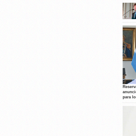
Reserva
anunci
para l