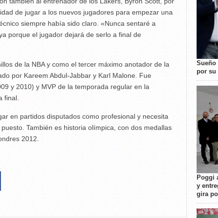
ón también al entrenador de los Lakers, Byron Scott, por
unidad de jugar a los nuevos jugadores para empezar una
 técnico siempre había sido claro. «Nunca sentaré a
ya porque el jugador dejará de serlo a final de
Sueño 
illos de la NBA y como el tercer máximo anotador de la
por su 
erado por Kareem Abdul-Jabbar y Karl Malone. Fue
09 y 2010) y MVP de la temporada regular en la
final.
ar en partidos disputados como profesional y necesita
 puesto. También es historia olímpica, con dos medallas
ondres 2012.
Poggi 
y entre
gira p