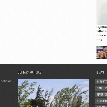
Cynthi
fallar 
Luis e
jury
ULTIMAS NOTICIAS
TEMAS
 noticias
ALBERTO
SAN LUI
MAURICI
CRISTIN