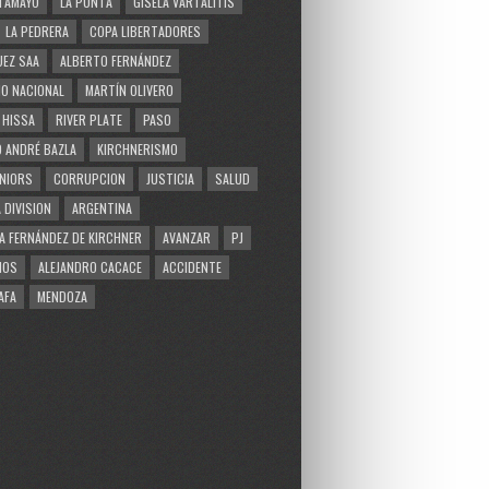
TAMAYO
LA PUNTA
GISELA VARTALITIS
LA PEDRERA
COPA LIBERTADORES
EZ SAA
ALBERTO FERNÁNDEZ
O NACIONAL
MARTÍN OLIVERO
 HISSA
RIVER PLATE
PASO
 ANDRÉ BAZLA
KIRCHNERISMO
NIORS
CORRUPCION
JUSTICIA
SALUD
 DIVISION
ARGENTINA
A FERNÁNDEZ DE KIRCHNER
AVANZAR
PJ
MOS
ALEJANDRO CACACE
ACCIDENTE
AFA
MENDOZA