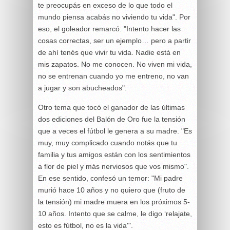
te preocupás en exceso de lo que todo el
mundo piensa acabás no viviendo tu vida". Por
eso, el goleador remarcó: "Intento hacer las
cosas correctas, ser un ejemplo… pero a partir
de ahí tenés que vivir tu vida. Nadie está en
mis zapatos. No me conocen. No viven mi vida,
no se entrenan cuando yo me entreno, no van
a jugar y son abucheados".
Otro tema que tocó el ganador de las últimas
dos ediciones del Balón de Oro fue la tensión
que a veces el fútbol le genera a su madre. "Es
muy, muy complicado cuando notás que tu
familia y tus amigos están con los sentimientos
a flor de piel y más nerviosos que vos mismo".
En ese sentido, confesó un temor: "Mi padre
murió hace 10 años y no quiero que (fruto de
la tensión) mi madre muera en los próximos 5-
10 años. Intento que se calme, le digo ‘relajate,
esto es fútbol, no es la vida'".