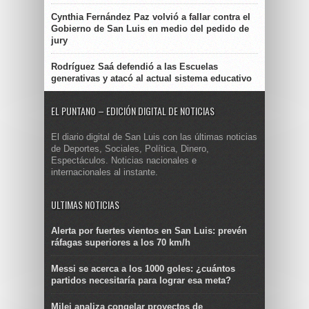
Cynthia Fernández Paz volvió a fallar contra el
Gobierno de San Luis en medio del pedido de
jury
Rodríguez Saá defendió a las Escuelas
generativas y atacó al actual sistema educativo
EL PUNTANO – EDICIÓN DIGITAL DE NOTICIAS
El diario digital de San Luis con las últimas noticias
de Deportes, Sociales, Política, Dinero,
Espectáculos. Noticias nacionales e
internacionales al instante.
ULTIMAS NOTICIAS
Alerta por fuertes vientos en San Luis: prevén
ráfagas superiores a los 70 km/h
Messi se acerca a los 1000 goles: ¿cuántos
partidos necesitaría para lograr esa meta?
Milei analiza congelar proyectos de