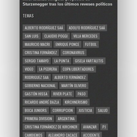
Sturzenegger tras los últimos reveses políticos
TEMAS
ALBERTO RODRÍGUEZ SAÁ
ADOLFO RODRÍGUEZ SAÁ
SAN LUIS
CLAUDIO POGGI
VILLA MERCEDES
MAURICIO MACRI
ENRIQUE PONCE
FUTBOL
CRISTINA FERNÁNDEZ
CORONAVIRUS
SERGIO TAMAYO
LA PUNTA
GISELA VARTALITIS
VIDEO
LA PEDRERA
COPA LIBERTADORES
RODRIGUEZ SAA
ALBERTO FERNÁNDEZ
GOBIERNO NACIONAL
MARTÍN OLIVERO
GASTÓN HISSA
RIVER PLATE
PASO
RICARDO ANDRÉ BAZLA
KIRCHNERISMO
BOCA JUNIORS
CORRUPCION
JUSTICIA
SALUD
PRIMERA DIVISION
ARGENTINA
CRISTINA FERNÁNDEZ DE KIRCHNER
AVANZAR
PJ
CAMBIEMOS
ALEJANDRO CACACE
ACCIDENTE