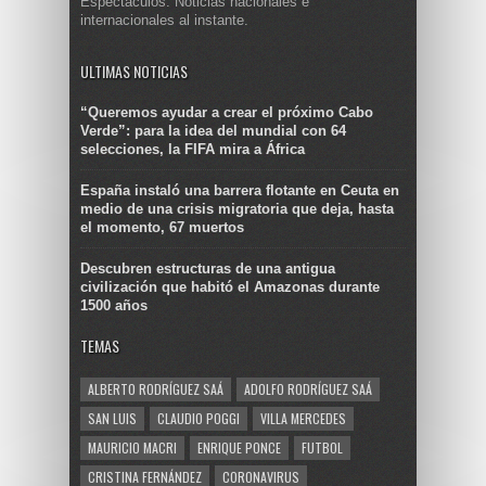
Espectáculos. Noticias nacionales e
internacionales al instante.
ULTIMAS NOTICIAS
“Queremos ayudar a crear el próximo Cabo
Verde”: para la idea del mundial con 64
selecciones, la FIFA mira a África
España instaló una barrera flotante en Ceuta en
medio de una crisis migratoria que deja, hasta
el momento, 67 muertos
Descubren estructuras de una antigua
civilización que habitó el Amazonas durante
1500 años
TEMAS
ALBERTO RODRÍGUEZ SAÁ
ADOLFO RODRÍGUEZ SAÁ
SAN LUIS
CLAUDIO POGGI
VILLA MERCEDES
MAURICIO MACRI
ENRIQUE PONCE
FUTBOL
CRISTINA FERNÁNDEZ
CORONAVIRUS