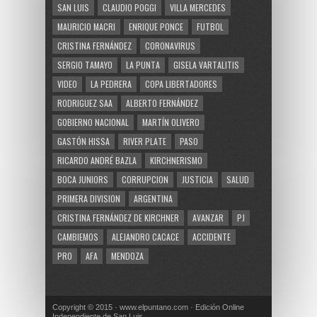
SAN LUIS
CLAUDIO POGGI
VILLA MERCEDES
MAURICIO MACRI
ENRIQUE PONCE
FUTBOL
CRISTINA FERNÁNDEZ
CORONAVIRUS
SERGIO TAMAYO
LA PUNTA
GISELA VARTALITIS
VIDEO
LA PEDRERA
COPA LIBERTADORES
RODRIGUEZ SAA
ALBERTO FERNÁNDEZ
GOBIERNO NACIONAL
MARTÍN OLIVERO
GASTÓN HISSA
RIVER PLATE
PASO
RICARDO ANDRÉ BAZLA
KIRCHNERISMO
BOCA JUNIORS
CORRUPCION
JUSTICIA
SALUD
PRIMERA DIVISION
ARGENTINA
CRISTINA FERNÁNDEZ DE KIRCHNER
AVANZAR
PJ
CAMBIEMOS
ALEJANDRO CACACE
ACCIDENTE
PRO
AFA
MENDOZA
Copyright © 2015 · www.elpuntano.com · Edición Online
Independiente de San Luis