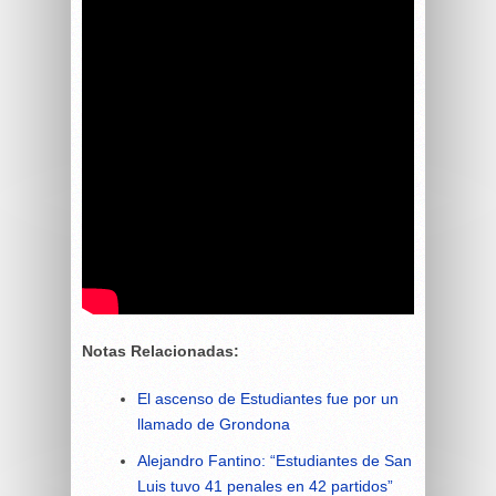
Notas Relacionadas:
El ascenso de Estudiantes fue por un
llamado de Grondona
Alejandro Fantino: “Estudiantes de San
Luis tuvo 41 penales en 42 partidos”