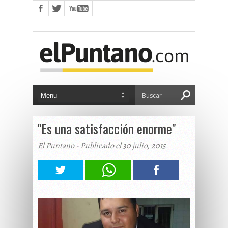
"Es una satisfacción enorme"
El Puntano - Publicado el 30 julio, 2015