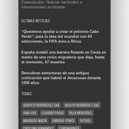
Espectáculos. Noticias nacionales e
internacionales al instante.
ULTIMAS NOTICIAS
“Queremos ayudar a crear el próximo Cabo
Verde”: para la idea del mundial con 64
selecciones, la FIFA mira a África
España instaló una barrera flotante en Ceuta en
medio de una crisis migratoria que deja, hasta
el momento, 67 muertos
Descubren estructuras de una antigua
civilización que habitó el Amazonas durante
1500 años
TEMAS
ALBERTO RODRÍGUEZ SAÁ
ADOLFO RODRÍGUEZ SAÁ
SAN LUIS
CLAUDIO POGGI
VILLA MERCEDES
MAURICIO MACRI
ENRIQUE PONCE
FUTBOL
CRISTINA FERNÁNDEZ
CORONAVIRUS