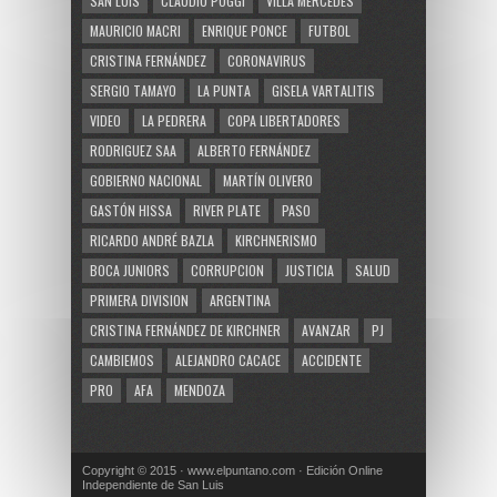
SAN LUIS
CLAUDIO POGGI
VILLA MERCEDES
MAURICIO MACRI
ENRIQUE PONCE
FUTBOL
CRISTINA FERNÁNDEZ
CORONAVIRUS
SERGIO TAMAYO
LA PUNTA
GISELA VARTALITIS
VIDEO
LA PEDRERA
COPA LIBERTADORES
RODRIGUEZ SAA
ALBERTO FERNÁNDEZ
GOBIERNO NACIONAL
MARTÍN OLIVERO
GASTÓN HISSA
RIVER PLATE
PASO
RICARDO ANDRÉ BAZLA
KIRCHNERISMO
BOCA JUNIORS
CORRUPCION
JUSTICIA
SALUD
PRIMERA DIVISION
ARGENTINA
CRISTINA FERNÁNDEZ DE KIRCHNER
AVANZAR
PJ
CAMBIEMOS
ALEJANDRO CACACE
ACCIDENTE
PRO
AFA
MENDOZA
Copyright © 2015 · www.elpuntano.com · Edición Online
Independiente de San Luis