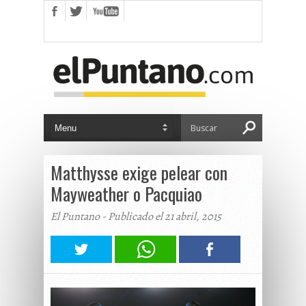
Matthysse exige pelear con
Mayweather o Pacquiao
El Puntano - Publicado el 21 abril, 2015