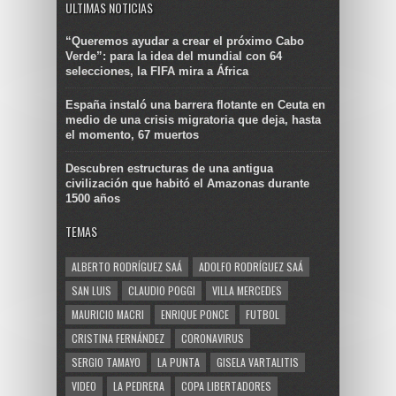
ULTIMAS NOTICIAS
“Queremos ayudar a crear el próximo Cabo
Verde”: para la idea del mundial con 64
selecciones, la FIFA mira a África
España instaló una barrera flotante en Ceuta en
medio de una crisis migratoria que deja, hasta
el momento, 67 muertos
Descubren estructuras de una antigua
civilización que habitó el Amazonas durante
1500 años
TEMAS
ALBERTO RODRÍGUEZ SAÁ
ADOLFO RODRÍGUEZ SAÁ
SAN LUIS
CLAUDIO POGGI
VILLA MERCEDES
MAURICIO MACRI
ENRIQUE PONCE
FUTBOL
CRISTINA FERNÁNDEZ
CORONAVIRUS
SERGIO TAMAYO
LA PUNTA
GISELA VARTALITIS
VIDEO
LA PEDRERA
COPA LIBERTADORES