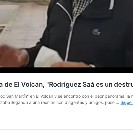
tiza de El Volcan, "Rodríguez Saá es un dest
adoc San Martín" en El Volcán y se encontró con el peor panorama, la
 estaba llegando a una reunión con dirigentes y amigos, pase …
Sigue