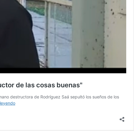
ructor de las cosas buenas"
 mano destructora de Rodríguez Saá sepultó los sueños de los
El
 leyendo
dolor
de
Poggi
al